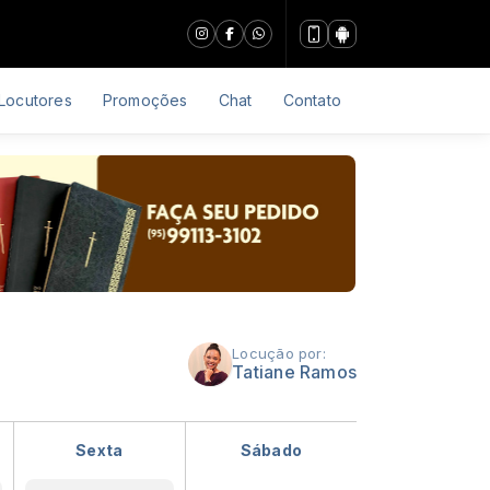
Locutores
Promoções
Chat
Contato
Locução por:
Tatiane Ramos
Sexta
Sábado