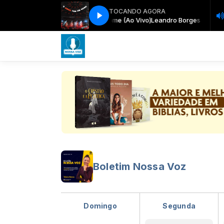
TOCANDO AGORA
eandro Borges O Amor Tem Um Nome (Ao Vivo)
Leandro Borges O Amor 
Boletim Nossa Voz
Domingo
Segunda