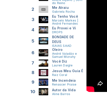
do Reino
Me Atraiu
2
Gabriela Rocha
Eu Tenho Você
3
Marcelo Markes |
André Fernandes
Eu Provei e Vi
4
DROPS
BONDADE DE
5
DEUS
ISAIAS SAAD
Oleiro
6
André Valadão e
Samuel Mizrahy
Você Diz
7
Lauren Daigle
Jesus Meu Guia É
8
Raiz Coral
Me Incendeia
9
Renascer Praise
Autor da Vida
10
Aline Barros