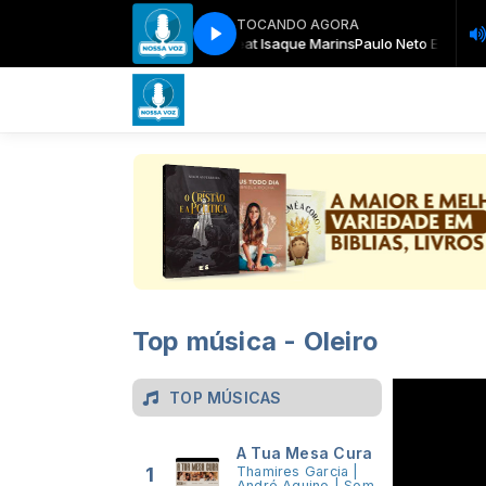
TOCANDO AGORA
o Neto Estou Cuidando de Tudo Feat Isaque Marins
Paulo Neto Estou Cui
Top música - Oleiro
TOP MÚSICAS
A Tua Mesa Cura
1
Thamires Garcia |
André Aquino | Som