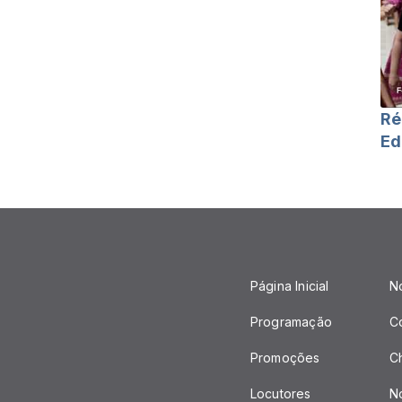
Ré
Ed
Página Inicial
No
Programação
C
Promoções
C
Locutores
No