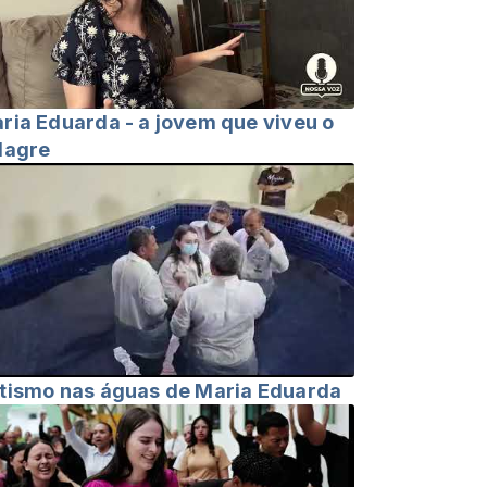
ria Eduarda - a jovem que viveu o
lagre
tismo nas águas de Maria Eduarda