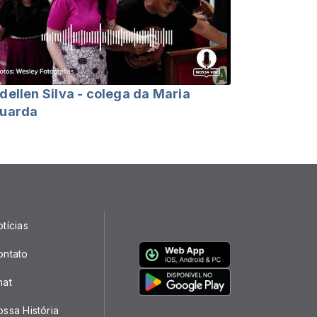
dellen Silva - colega da Maria
uarda
tícias
ontato
hat
ssa História