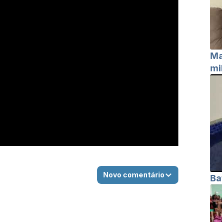
Ma
mi
Novo comentário
Ba